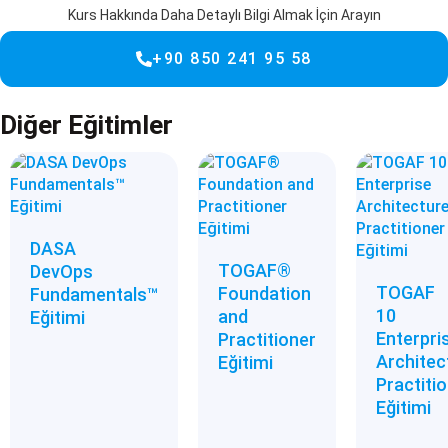
Kurs Hakkında Daha Detaylı Bilgi Almak İçin Arayın
+90 850 241 95 58
Diğer Eğitimler
DASA
TOGAF®
DevOps
TOGAF
Foundation
Fundamentals™
10
and
Eğitimi
Enterpri
Practitioner
Architec
Eğitimi
Practiti
Eğitimi