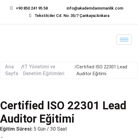
+90 850 241 95 58
info@akademdanismanlik.com
Tekstilciler Cd. No: 35/7 Çankaya/Ankara
Ana
IT Yönetimi ve
/
/
Certified ISO 22301 Lead
Sayfa
Denetim Eğitimleri
Auditor Eğitimi
Certified ISO 22301 Lead
Auditor Eğitimi
Eğitim Süresi:
5 Gün / 30 Saat