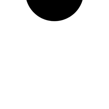
zlı Erişim
Cisco (CCNA) Eğitimi
İTİL 
 Sayfa
Coğrafi Bilgi Sistemleri (CBS)
İş S
Danışmanlığı
UFRS
kımızda
Microsoft Azure Eğitimi
Micr
işim
Network Eğitimi
Takı
SAP2000 Eğitimi
g