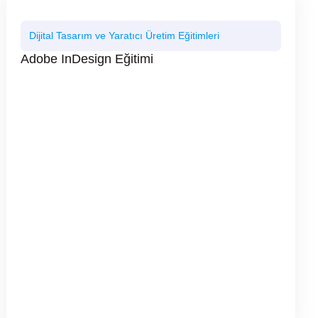
Dijital Tasarım ve Yaratıcı Üretim Eğitimleri
Adobe InDesign Eğitimi