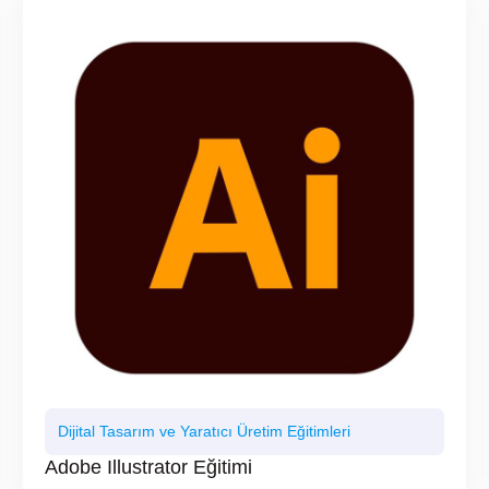
Dijital Tasarım ve Yaratıcı Üretim Eğitimleri
Adobe Illustrator Eğitimi