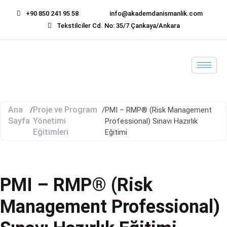
+90 850 241 95 58
info@akademdanismanlik.com
Tekstilciler Cd. No: 35/7 Çankaya/Ankara
Ana
Proje ve Program
/
/
PMI – RMP® (Risk Management
Sayfa
Yönetimi
Professional) Sınavı Hazırlık
Eğitimleri
Eğitimi
PMI – RMP® (Risk
Management Professional)