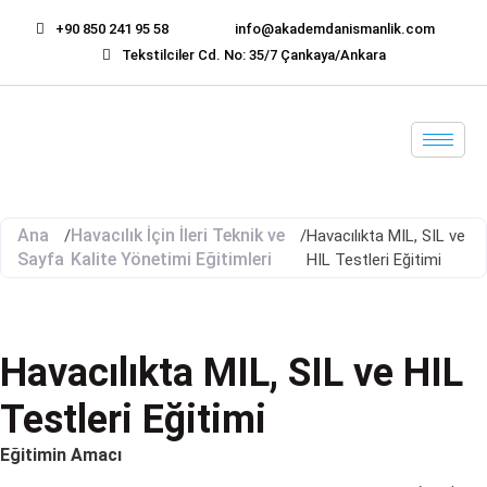
+90 850 241 95 58
info@akademdanismanlik.com
Tekstilciler Cd. No: 35/7 Çankaya/Ankara
Ana
Havacılık İçin İleri Teknik ve
/
/
Havacılıkta MIL, SIL ve
Sayfa
Kalite Yönetimi Eğitimleri
HIL Testleri Eğitimi
Havacılıkta MIL, SIL ve HIL
Testleri Eğitimi
Eğitimin Amacı