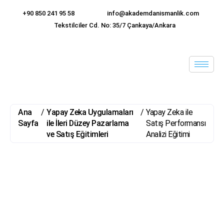
+90 850 241 95 58
info@akademdanismanlik.com
Tekstilciler Cd. No: 35/7 Çankaya/Ankara
Ana
/
Yapay Zeka Uygulamaları
/
Yapay Zeka ile
Sayfa
ile İleri Düzey Pazarlama
Satış Performansı
ve Satış Eğitimleri
Analizi Eğitimi