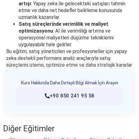
artışı
: Yapay zeka ile gelecekteki satışları tahmin
etme ve daha net hedefler belirleme konusunda
uzmanlık kazanırlar.
Satış süreçlerinde verimlilik ve maliyet
optimizasyonu
: AI ile verimliliği artırma ve
operasyonel maliyetleri düşürme tekniklerini
uygulayabilir hale gelirler.
Bu eğitim, satış yöneticileri ve profesyoneller için yapay
zeka destekli performans analiz araçlarıyla satış
süreçlerini izleme, optimize etme ve daha stratejik kararlar
alma yeteneklerini geliştirmeye odaklanır. Satış ekiplerinin
bireysel ve toplu başarılarını artırmak için AI tabanlı
Kurs Hakkında Daha Detaylı Bilgi Almak İçin Arayın
çözümler sunar.
+90 850 241 95 58
Diğer Eğitimler