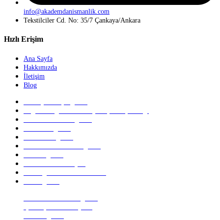
info@akademdanismanlik.com
Tekstilciler Cd. No: 35/7 Çankaya/Ankara
Hızlı Erişim
Ana Sayfa
Hakkımızda
İletişim
Blog
Cisco (CCNA) Eğitimi
Coğrafi Bilgi Sistemleri (CBS) Danışmanlığı
Microsoft Azure Eğitimi
Network Eğitimi
SAP2000 Eğitimi
AutoCAD 2D – 3D Eğitimi
OSCP Eğitimi
ITIL Sertifikası Fiyatı
CBS Eğitimi Veren Kurumlar
CBS Eğitimi
İTİL Sertifikası & Eğitimi
İş Süreçleri Otomasyonu
UFRS Eğitimi