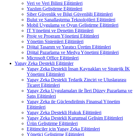
Veri ve Veri Bilimi Eğitimleri
Yazılım Geliştirme Eğitimleri
Siber Güvenlik ve Bilgi Güvenliği Eğitimleri
Bulut ve Sanallaştırma Teknolojileri Eğitimleri
Mobil Uygulama ve Oyun Geliştirme Eğitimleri
IT Yönetimi ve Denetim Eğitimleri
Proje ve Program Yönetimi Eğitimleri
Yönetim Sistemleri Eğitimleri
Dijital Tasarım ve Yaratıcı Üretim Eğitimleri
Dijital Pazarlama ve Medya Yönetimi Eğitimleri
Microsoft Office Eğitimleri
Yapay Zeka Destekli Eğitimler
Yapay Zeka Destekli İnsan Kaynakları ve Stratejik İK
Yönetimi Eğitimleri
Yapay Zeka Destekli Tedarik Zinciri ve Uluslararası
Ticaret Eğitimleri
Yapay Zeka Uygulamaları ile İleri Düzey Pazarlama ve
Satış Eğitimleri
Yapay Zeka ile Güçlendirilmiş Finansal Yönetim
Eğitimleri
Yapay Zeka Destekli Hukuk Eğitimleri
Yapay Zeka Destekli Kurumsal Gelişim Eğitimleri
Ürün Geliştirme Eğitimleri
Eğitimciler için Yapay Zeka Eğitimleri
Yönetici Geliştirme Eğitimleri