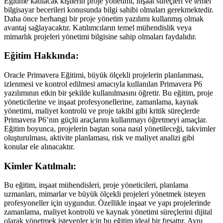
Eğitime katılacak kişilerin proje yönetimi, inşaat süreçleri ve temel
bilgisayar becerileri konusunda bilgi sahibi olmaları gerekmektedir.
Daha önce herhangi bir proje yönetim yazılımı kullanmış olmak
avantaj sağlayacaktır. Katılımcıların temel mühendislik veya
mimarlık projeleri yönetimi bilgisine sahip olmaları faydalıdır.
Eğitim Hakkında:
Oracle Primavera Eğitimi, büyük ölçekli projelerin planlanması,
izlenmesi ve kontrol edilmesi amacıyla kullanılan Primavera P6
yazılımının etkin bir şekilde kullanılmasını öğretir. Bu eğitim, proje
yöneticilerine ve inşaat profesyonellerine, zamanlama, kaynak
yönetimi, maliyet kontrolü ve proje takibi gibi kritik süreçlerde
Primavera P6’nın güçlü araçlarını kullanmayı öğretmeyi amaçlar.
Eğitim boyunca, projelerin baştan sona nasıl yönetileceği, takvimler
oluşturulması, aktivite planlaması, risk ve maliyet analizi gibi
konular ele alınacaktır.
Kimler Katılmalı:
Bu eğitim, inşaat mühendisleri, proje yöneticileri, planlama
uzmanları, mimarlar ve büyük ölçekli projeleri yönetmek isteyen
profesyoneller için uygundur. Özellikle inşaat ve yapı projelerinde
zamanlama, maliyet kontrolü ve kaynak yönetimi süreçlerini dijital
olarak yönetmek isteyenler için bu eğitim ideal bir fırsattır. Aynı