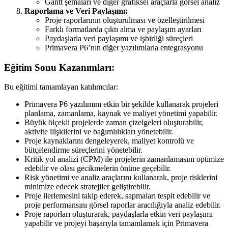
Gantt şemaları ve diğer grafiksel araçlarla görsel analiz
Raporlama ve Veri Paylaşımı:
Proje raporlarının oluşturulması ve özelleştirilmesi
Farklı formatlarda çıktı alma ve paylaşım ayarları
Paydaşlarla veri paylaşımı ve işbirliği süreçleri
Primavera P6’nın diğer yazılımlarla entegrasyonu
Eğitim Sonu Kazanımları:
Bu eğitimi tamamlayan katılımcılar:
Primavera P6 yazılımını etkin bir şekilde kullanarak projeleri
planlama, zamanlama, kaynak ve maliyet yönetimi yapabilir.
Büyük ölçekli projelerde zaman çizelgeleri oluşturabilir,
aktivite ilişkilerini ve bağımlılıkları yönetebilir.
Proje kaynaklarını dengeleyerek, maliyet kontrolü ve
bütçelendirme süreçlerini yönetebilir.
Kritik yol analizi (CPM) ile projelerin zamanlamasını optimize
edebilir ve olası gecikmelerin önüne geçebilir.
Risk yönetimi ve analiz araçlarını kullanarak, proje risklerini
minimize edecek stratejiler geliştirebilir.
Proje ilerlemesini takip ederek, sapmaları tespit edebilir ve
proje performansını görsel raporlar aracılığıyla analiz edebilir.
Proje raporları oluşturarak, paydaşlarla etkin veri paylaşımı
yapabilir ve projeyi başarıyla tamamlamak için Primavera