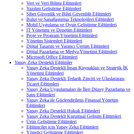
Veri ve Veri Bilimi Eğitimleri
Yazılım Geliştirme Eğitimleri
Siber Güvenlik ve Bilgi Güvenliği Eğitimleri
Bulut ve Sanallaştırma Teknolojileri Eğitimleri
Mobil Uygulama ve Oyun Geliştirme Eğitimleri
IT Yönetimi ve Denetim Eğitimleri
Proje ve Program Yönetimi Eğitimleri
Yönetim Sistemleri Eğitimleri
Dijital Tasarım ve Yaratıcı Üretim Eğitimleri
Dijital Pazarlama ve Medya Yönetimi Eğitimleri
Microsoft Office Eğitimleri
Yapay Zeka Destekli Eğitimler
Yapay Zeka Destekli İnsan Kaynakları ve Stratejik İK
Yönetimi Eğitimleri
Yapay Zeka Destekli Tedarik Zinciri ve Uluslararası
Ticaret Eğitimleri
Yapay Zeka Uygulamaları ile İleri Düzey Pazarlama ve
Satış Eğitimleri
Yapay Zeka ile Güçlendirilmiş Finansal Yönetim
Eğitimleri
Yapay Zeka Destekli Hukuk Eğitimleri
Yapay Zeka Destekli Kurumsal Gelişim Eğitimleri
Ürün Geliştirme Eğitimleri
Eğitimciler için Yapay Zeka Eğitimleri
Yönetici Geliştirme Eğitimleri