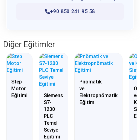
çözümdür.
+90 850 241 95 58
Diğer Eğitimler
Step
Pnömatik
Motor
ve
Ot
Eğitimi
Siemens
Elektropnömatik
ve
S7-
Eğitimi
Ku
1200
Si
PLC
Eğ
Temel
Seviye
Eğitimi