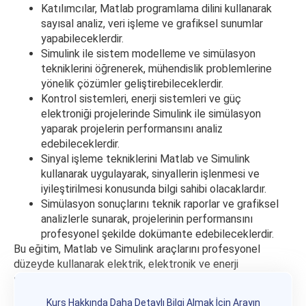
Katılımcılar, Matlab programlama dilini kullanarak
sayısal analiz, veri işleme ve grafiksel sunumlar
yapabileceklerdir.
Simulink ile sistem modelleme ve simülasyon
tekniklerini öğrenerek, mühendislik problemlerine
yönelik çözümler geliştirebileceklerdir.
Kontrol sistemleri, enerji sistemleri ve güç
elektroniği projelerinde Simulink ile simülasyon
yaparak projelerin performansını analiz
edebileceklerdir.
Sinyal işleme tekniklerini Matlab ve Simulink
kullanarak uygulayarak, sinyallerin işlenmesi ve
iyileştirilmesi konusunda bilgi sahibi olacaklardır.
Simülasyon sonuçlarını teknik raporlar ve grafiksel
analizlerle sunarak, projelerinin performansını
profesyonel şekilde dokümante edebileceklerdir.
Bu eğitim, Matlab ve Simulink araçlarını profesyonel
düzeyde kullanarak elektrik, elektronik ve enerji
sistemlerinde modelleme, simülasyon ve analiz yapmak
isteyen mühendisler ve araştırmacılar için kapsamlı bir
Kurs Hakkında Daha Detaylı Bilgi Almak İçin Arayın