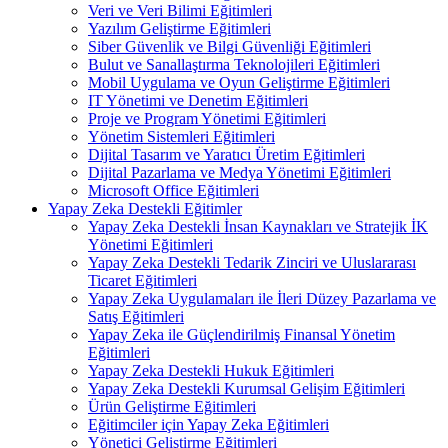
Veri ve Veri Bilimi Eğitimleri
Yazılım Geliştirme Eğitimleri
Siber Güvenlik ve Bilgi Güvenliği Eğitimleri
Bulut ve Sanallaştırma Teknolojileri Eğitimleri
Mobil Uygulama ve Oyun Geliştirme Eğitimleri
IT Yönetimi ve Denetim Eğitimleri
Proje ve Program Yönetimi Eğitimleri
Yönetim Sistemleri Eğitimleri
Dijital Tasarım ve Yaratıcı Üretim Eğitimleri
Dijital Pazarlama ve Medya Yönetimi Eğitimleri
Microsoft Office Eğitimleri
Yapay Zeka Destekli Eğitimler
Yapay Zeka Destekli İnsan Kaynakları ve Stratejik İK
Yönetimi Eğitimleri
Yapay Zeka Destekli Tedarik Zinciri ve Uluslararası
Ticaret Eğitimleri
Yapay Zeka Uygulamaları ile İleri Düzey Pazarlama ve
Satış Eğitimleri
Yapay Zeka ile Güçlendirilmiş Finansal Yönetim
Eğitimleri
Yapay Zeka Destekli Hukuk Eğitimleri
Yapay Zeka Destekli Kurumsal Gelişim Eğitimleri
Ürün Geliştirme Eğitimleri
Eğitimciler için Yapay Zeka Eğitimleri
Yönetici Geliştirme Eğitimleri