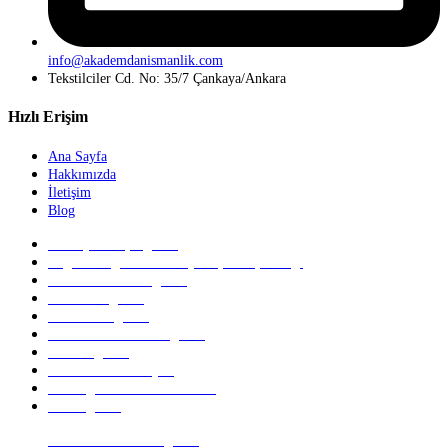
info@akademdanismanlik.com
Tekstilciler Cd. No: 35/7 Çankaya/Ankara
Hızlı Erişim
Ana Sayfa
Hakkımızda
İletişim
Blog
Cisco (CCNA) Eğitimi
Coğrafi Bilgi Sistemleri (CBS) Danışmanlığı
Microsoft Azure Eğitimi
Network Eğitimi
SAP2000 Eğitimi
AutoCAD 2D – 3D Eğitimi
OSCP Eğitimi
ITIL Sertifikası Fiyatı
CBS Eğitimi Veren Kurumlar
CBS Eğitimi
İTİL Sertifikası & Eğitimi