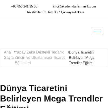
+90 850 241 95 58
info@akademdanismanlik.com
Tekstilciler Cd. No: 35/7 Çankaya/Ankara
Ana
/
Yapay Zeka Destekli Tedarik
/
Dünya Ticaretini
Sayfa
Zinciri ve Uluslararası Ticaret
Belirleyen Mega
Eğitimleri
Trendler Eğitimi
Dünya Ticaretini
Belirleyen Mega Trendler