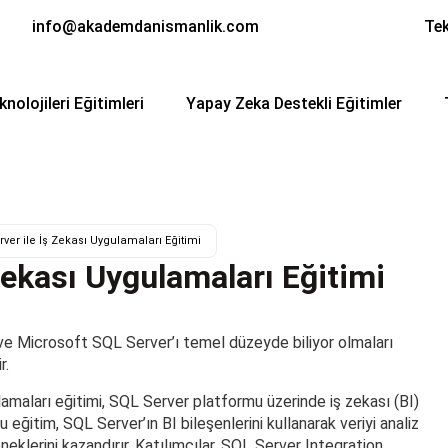
info@akademdanismanlik.com
Tek
knolojileri Eğitimleri
Yapay Zeka Destekli Eğitimler
ver ile İş Zekası Uygulamaları Eğitimi
Zekası Uygulamaları Eğitimi
 ve Microsoft SQL Server’ı temel düzeyde biliyor olmaları
r.
maları eğitimi, SQL Server platformu üzerinde iş zekası (BI)
eğitim, SQL Server’ın BI bileşenlerini kullanarak veriyi analiz
eklerini kazandırır. Katılımcılar, SQL Server Integration