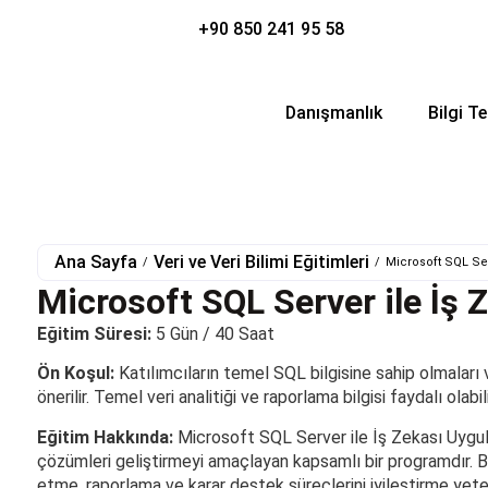
+90 850 241 95 58
Danışmanlık
Bilgi Te
Ana Sayfa
Veri ve Veri Bilimi Eğitimleri
/
/
Microsoft SQL Ser
Microsoft SQL Server ile İş 
Eğitim Süresi:
5 Gün / 40 Saat
Ön Koşul:
Katılımcıların temel SQL bilgisine sahip olmaları
önerilir. Temel veri analitiği ve raporlama bilgisi faydalı olabili
Eğitim Hakkında:
Microsoft SQL Server ile İş Zekası Uygula
çözümleri geliştirmeyi amaçlayan kapsamlı bir programdır. Bu 
etme, raporlama ve karar destek süreçlerini iyileştirme yeten